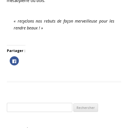
métal/pierre ou bois.
« recyclons nos rebuts de façon merveilleuse pour les
rendre beaux ! »
Partager :
C
l
i
q
u
e
z
p
o
u
r
p
a
r
Rechercher :
t
a
g
e
r
s