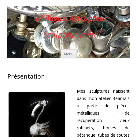
Philagus, Artcupteur
Sculpteur métal
Aller au contenu principal
Menu
Présentation
Mes sculptures naissent
dans mon atelier Béarnais
à partir de pièces
métalliques de
récupération : vieux
robinets, boules de
pétanque, tubes de toutes