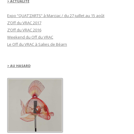
u
> ACTUALITÉ
r
F
a
c
Expo “QUAT’ZARTS“ à Marciac / du 27 juillet au 15 août
e
b
Z’Off du VRAC 2017
o
o
Z’Off du VRAC 2016
k
(
Weekend du Off du VRAC
o
u
Le Off du VRAC à Salies de Béarn
v
r
e
d
a
n
> AU HASARD
s
u
n
e
n
o
u
v
e
l
l
e
f
e
n
ê
t
r
e