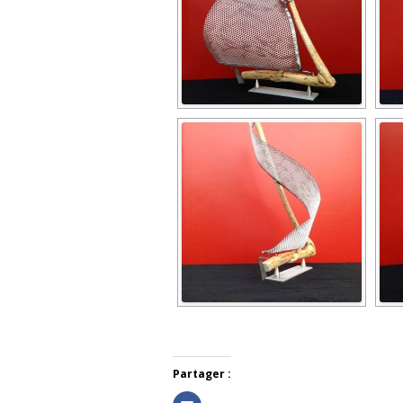
Partager :
C