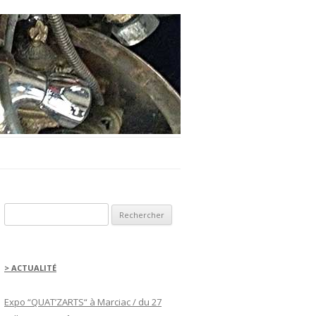
Rechercher :
> ACTUALITÉ
Expo “QUAT’ZARTS“ à Marciac / du 27