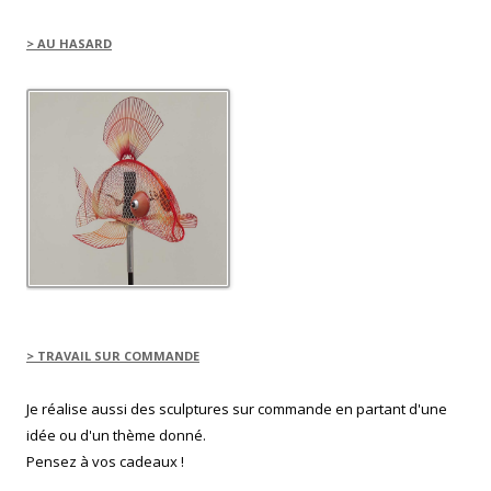
s
u
n
e
> AU HASARD
n
o
u
v
e
l
l
e
f
e
n
ê
t
r
e
)
> TRAVAIL SUR COMMANDE
Je réalise aussi des sculptures sur commande en partant d'une
idée ou d'un thème donné.
Pensez à vos cadeaux !