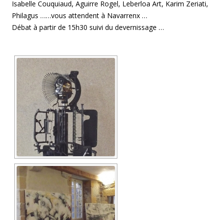
Isabelle Couquiaud, Aguirre Rogel, Leberloa Art, Karim Zeriati,
n
o
Philagus ……vous attendent à Navarrenx …
u
v
Débat à partir de 15h30 suivi du devernissage …
e
l
l
e
f
e
n
ê
t
r
e
)