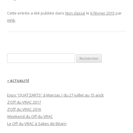
i
q
u
e
Cette entrée a été publiée dans
Non classé
le
6 février 2015
par
z
p
mhb
.
o
u
r
p
a
r
t
a
g
e
Rechercher :
r
s
u
r
F
a
c
> ACTUALITÉ
e
b
o
o
Expo “QUAT’ZARTS“ à Marciac / du 27 juillet au 15 août
k
(
Z’Off du VRAC 2017
o
u
Z’Off du VRAC 2016
v
r
Weekend du Off du VRAC
e
d
Le Off du VRAC à Salies de Béarn
a
n