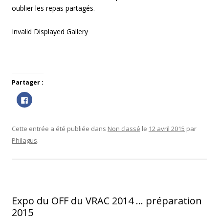
oublier les repas partagés.
Invalid Displayed Gallery
Partager :
C
l
i
q
u
e
Cette entrée a été publiée dans
Non classé
le
12 avril 2015
par
z
p
Philagus
.
o
u
r
p
a
r
t
a
g
e
Expo du OFF du VRAC 2014 … préparation
r
s
2015
u