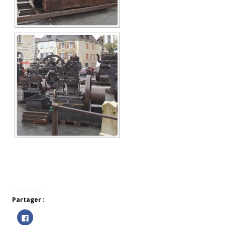
Partager :
C
l