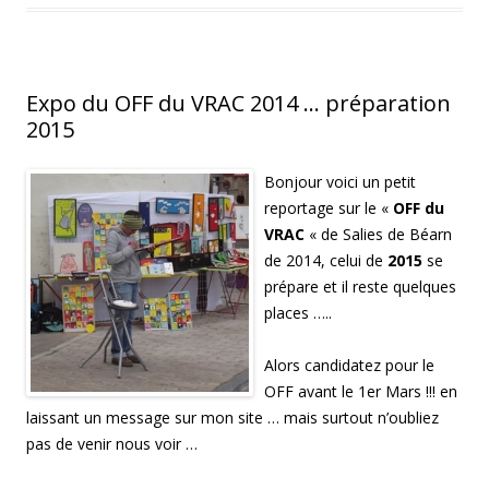
r
p
a
r
t
a
g
e
Expo du OFF du VRAC 2014 … préparation
r
s
2015
u
r
F
a
Bonjour voici un petit
c
e
reportage sur le «
OFF du
b
o
VRAC
« de Salies de Béarn
o
k
de 2014, celui de
2015
se
(
o
prépare et il reste quelques
u
v
places …..
r
e
d
a
Alors candidatez pour le
n
s
OFF avant le 1er Mars !!! en
u
n
laissant un message sur mon site … mais surtout n’oubliez
e
n
pas de venir nous voir …
o
u
v