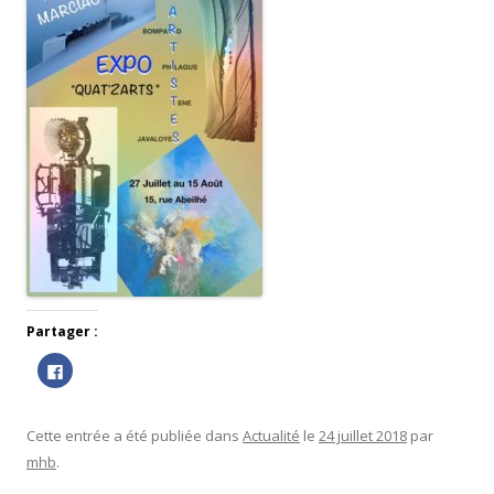
Partager :
C
l
i
q
u
e
Cette entrée a été publiée dans
Actualité
le
24 juillet 2018
par
z
p
mhb
.
o
u