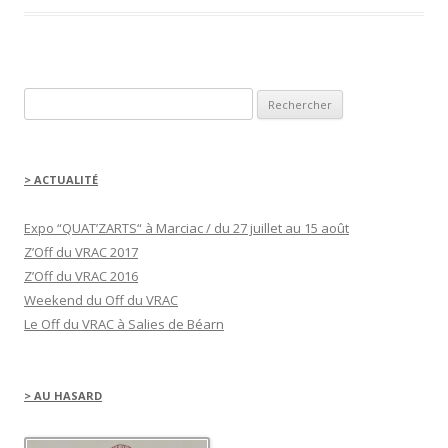
o
u
r
p
a
r
t
a
Rechercher :
g
e
r
s
u
r
F
> ACTUALITÉ
a
c
e
b
Expo “QUAT’ZARTS“ à Marciac / du 27 juillet au 15 août
o
o
Z’Off du VRAC 2017
k
(
Z’Off du VRAC 2016
o
u
Weekend du Off du VRAC
v
r
Le Off du VRAC à Salies de Béarn
e
d
a
n
s
u
> AU HASARD
n
e
n
o