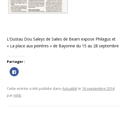
L’Oustau Dou Saleys de Salies de Bearn expose Philagus et
« La place aux peintres » de Bayonne du 15 au 28 septembre
Partager :
C
l
i
q
u
e
Cette entrée a été publiée dans
Actualité
le
16 septembre 2014
z
p
par
mhb
.
o
u
r
p
a
r
t
a
g