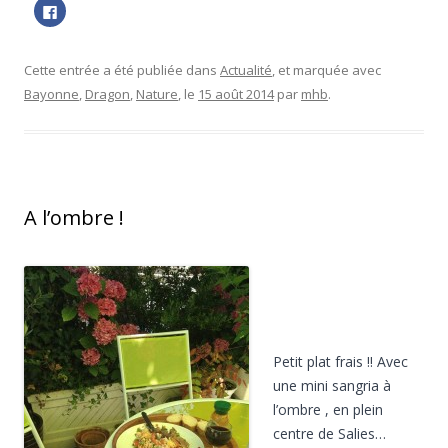
ê
C
t
l
r
i
e
q
)
u
e
Cette entrée a été publiée dans
Actualité
, et marquée avec
z
p
Bayonne
,
Dragon
,
Nature
, le
15 août 2014
par
mhb
.
o
u
r
p
a
r
t
a
g
e
A l’ombre !
r
s
u
r
F
a
c
e
b
o
o
k
Petit plat frais !! Avec
(
o
une mini sangria à
u
v
l’ombre , en plein
r
e
centre de Salies…
d