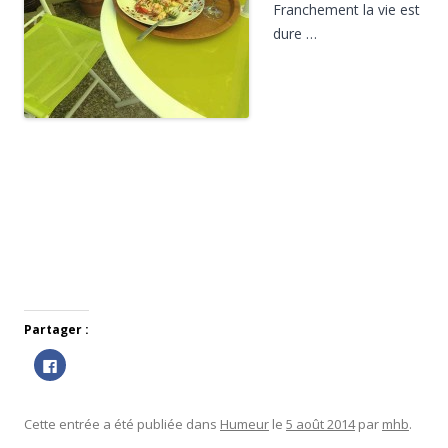
a
Franchement la vie est
n
s
dure …
u
n
e
n
o
u
v
e
l
l
e
f
e
n
ê
t
r
e
)
Partager :
C
l
i
q
u
e
Cette entrée a été publiée dans
Humeur
le
5 août 2014
par
mhb
.
z
p