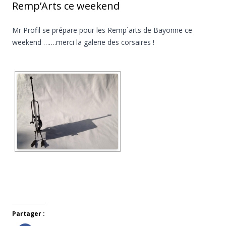
e
Remp’Arts ce weekend
r
s
u
r
Mr Profil se prépare pour les Remp´arts de Bayonne ce
F
a
weekend …….merci la galerie des corsaires !
c
e
b
o
o
k
(
o
u
v
r
e
d
a
n
s
u
n
e
n
o
u
v
e
l
l
e
f
Partager :
e
n