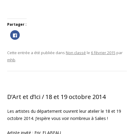
Partager :
C
l
i
q
u
e
Cette entrée a été publiée dans
Non classé
le
6 février 2015
par
z
p
mhb
.
o
u
r
p
a
r
t
a
g
e
D’Art et d’Ici / 18 et 19 octobre 2014
r
s
u
r
Les artistes du département ouvrent leur atelier le 18 et 19
F
a
octobre 2014. J’espère vous voir nombreux à Salies !
c
e
b
o
Artiste invité :
Eric FLABEAU