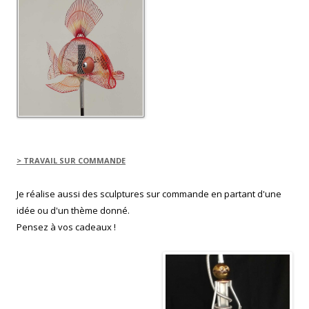
u
v
e
l
l
e
f
e
n
ê
t
r
e
)
> TRAVAIL SUR COMMANDE
Je réalise aussi des sculptures sur commande en partant d'une
idée ou d'un thème donné.
Pensez à vos cadeaux !