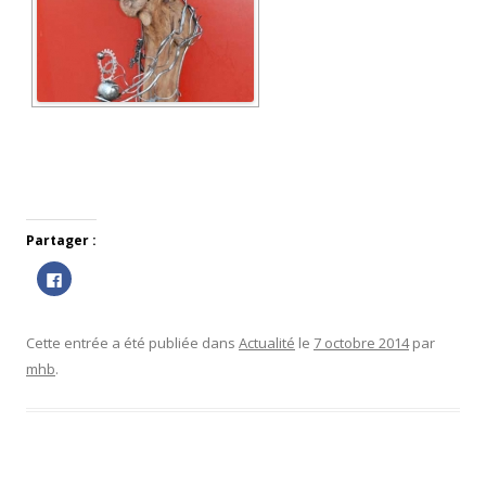
Partager :
C
l
i
q
u
e
Cette entrée a été publiée dans
Actualité
le
7 octobre 2014
par
z
p
mhb
.
o
u
r
p
a
r
t
a
g