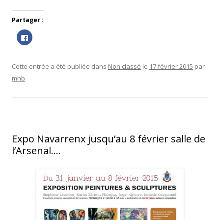
Partager :
C
l
i
q
u
e
Cette entrée a été publiée dans
Non classé
le
17 février 2015
par
z
p
mhb
.
o
u
r
p
a
r
t
a
g
e
Expo Navarrenx jusqu’au 8 février salle de
r
s
l’Arsenal….
u
r
F
a
c
e
b
o
o
k
(
o