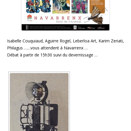
u
v
r
e
d
a
n
s
u
n
e
Isabelle Couquiaud, Aguirre Rogel, Leberloa Art, Karim Zeriati,
n
o
Philagus ……vous attendent à Navarrenx …
u
v
Débat à partir de 15h30 suivi du devernissage …
e
l
l
e
f
e
n
ê
t
r
e
)