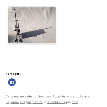
Partager :
C
l
i
q
u
e
Cette entrée a été publiée dans
Actualité
, et marquée avec
z
p
Bayonne
,
Dragon
,
Nature
, le
15 août 2014
par
mhb
.
o