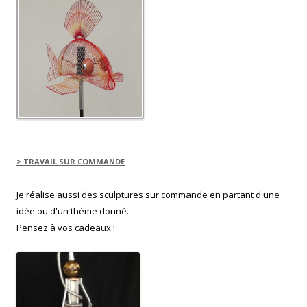
e
l
l
e
f
e
n
ê
t
r
e
)
> TRAVAIL SUR COMMANDE
Je réalise aussi des sculptures sur commande en partant d'une
idée ou d'un thème donné.
Pensez à vos cadeaux !