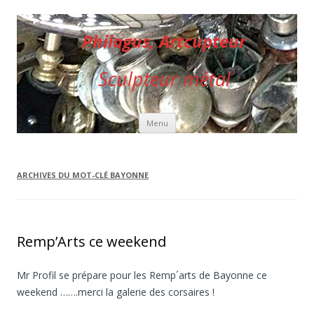
Philagus, Artcupteur
Sculpteur métal
Aller au contenu principal
Menu
ARCHIVES DU MOT-CLÉ
BAYONNE
Remp’Arts ce weekend
Mr Profil se prépare pour les Remp´arts de Bayonne ce
weekend …….merci la galerie des corsaires !