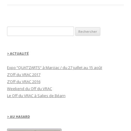
u
r
p
a
r
t
a
g
e
Rechercher :
r
s
u
r
F
a
c
> ACTUALITÉ
e
b
o
o
Expo “QUAT’ZARTS“ à Marciac / du 27 juillet au 15 août
k
(
Z’Off du VRAC 2017
o
u
Z’Off du VRAC 2016
v
r
Weekend du Off du VRAC
e
d
Le Off du VRAC à Salies de Béarn
a
n
s
u
n
e
> AU HASARD
n
o
u
v