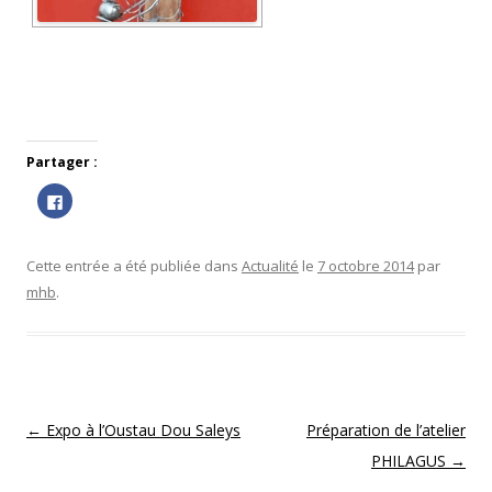
Partager :
C
l
i
q
u
e
Cette entrée a été publiée dans
Actualité
le
7 octobre 2014
par
z
p
mhb
.
o
u
r
p
a
r
t
a
g
e
Navigation des articles
←
Expo à l’Oustau Dou Saleys
Préparation de l’atelier
r
s
PHILAGUS
→
u
r
F