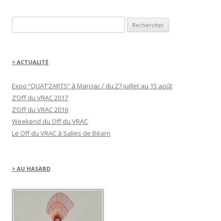
a
c
e
b
Rechercher :
o
o
k
(
o
u
> ACTUALITÉ
v
r
e
d
Expo “QUAT’ZARTS“ à Marciac / du 27 juillet au 15 août
a
n
Z’Off du VRAC 2017
s
u
Z’Off du VRAC 2016
n
e
Weekend du Off du VRAC
n
o
Le Off du VRAC à Salies de Béarn
u
v
e
l
l
e
> AU HASARD
f
e
n
ê
t
r
e
)